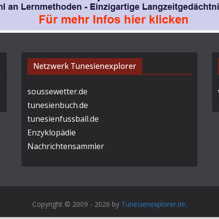
Netzwerk Tunesienexplorer
soussewetter.de
tunesienbuch.de
tunesienfussball.de
Enzyklopädie
Nachrichtensammler
Copyright © 2009 - 2026 by
Tunesienexplorer.de
.