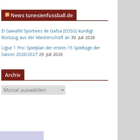
News tunesienfussball.de
El Gawafel Sportives de Gafsa (EGSG) kündigt
Rückzug aus der Meisterschaft an
30. Juli 2026
Ligue 1 Pro: Spielplan der ersten 15 Spieltage der
Saison 2026/2027
29. Juli 2026
Archiv
A
r
c
h
i
v