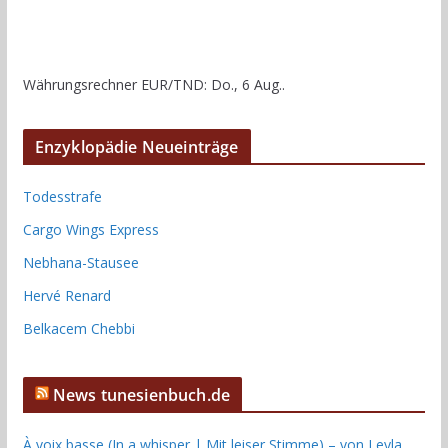
Währungsrechner
EUR/TND
: Do., 6 Aug..
Enzyklopädie Neueinträge
Todesstrafe
Cargo Wings Express
Nebhana-Stausee
Hervé Renard
Belkacem Chebbi
News tunesienbuch.de
À voix basse (In a whisper | Mit leiser Stimme) – von Leyla