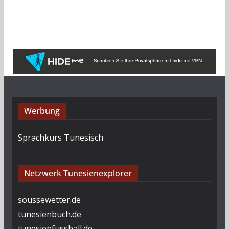
r
c
h
i
v
Werbung
Sprachkurs Tunesisch
Netzwerk Tunesienexplorer
soussewetter.de
tunesienbuch.de
tunesienfussball.de