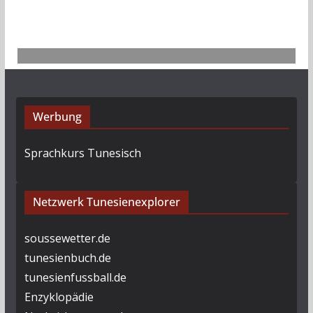
v
Werbung
Sprachkurs Tunesisch
Netzwerk Tunesienexplorer
soussewetter.de
tunesienbuch.de
tunesienfussball.de
Enzyklopädie