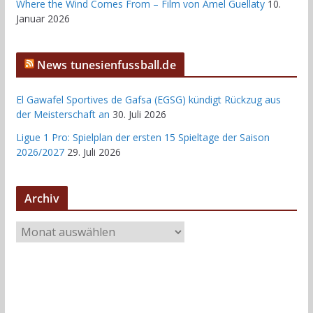
Where the Wind Comes From – Film von Amel Guellaty
10.
Januar 2026
News tunesienfussball.de
El Gawafel Sportives de Gafsa (EGSG) kündigt Rückzug aus
der Meisterschaft an
30. Juli 2026
Ligue 1 Pro: Spielplan der ersten 15 Spieltage der Saison
2026/2027
29. Juli 2026
Archiv
A
r
c
h
i