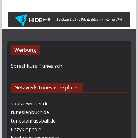
i
v
Werbung
Sprachkurs Tunesisch
Netzwerk Tunesienexplorer
soussewetter.de
tunesienbuch.de
tunesienfussball.de
Enzyklopädie