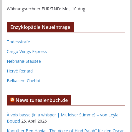
Währungsrechner
EUR/TND
: Mo., 10 Aug..
Enzyklopädie Neueinträge
Todesstrafe
Cargo Wings Express
Nebhana-Stausee
Hervé Renard
Belkacem Chebbi
News tunesienbuch.de
À voix basse (In a whisper | Mit leiser Stimme) – von Leyla
Bouzid
25. April 2026
Kaouther Ben Hania: „The Voice of Hind Rajab“ für den Oscar