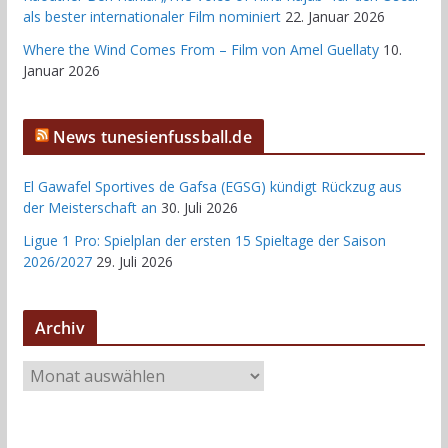
als bester internationaler Film nominiert
22. Januar 2026
Where the Wind Comes From – Film von Amel Guellaty
10.
Januar 2026
News tunesienfussball.de
El Gawafel Sportives de Gafsa (EGSG) kündigt Rückzug aus
der Meisterschaft an
30. Juli 2026
Ligue 1 Pro: Spielplan der ersten 15 Spieltage der Saison
2026/2027
29. Juli 2026
Archiv
A
r
c
h