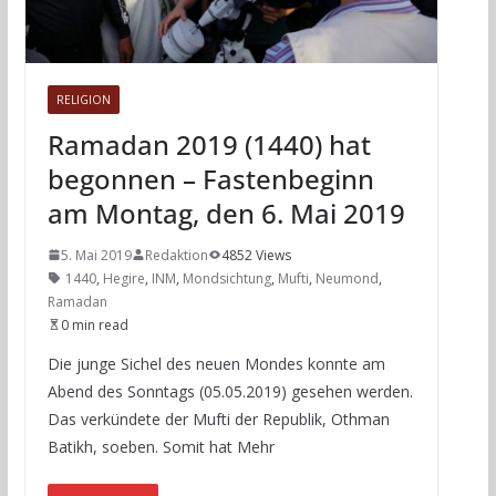
RELIGION
Ramadan 2019 (1440) hat
begonnen – Fastenbeginn
am Montag, den 6. Mai 2019
5. Mai 2019
Redaktion
4852 Views
1440
,
Hegire
,
INM
,
Mondsichtung
,
Mufti
,
Neumond
,
Ramadan
0 min read
Die junge Sichel des neuen Mondes konnte am
Abend des Sonntags (05.05.2019) gesehen werden.
Das verkündete der Mufti der Republik, Othman
Batikh, soeben. Somit hat Mehr