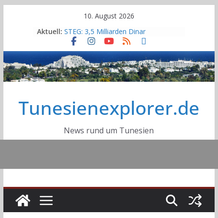
Skip
10. August 2026
to
Aktuell:
STEG: 3,5 Milliarden Dinar
content
ausstehenden Zahlungen, 600 MW
Defizit und 19% Verluste
Sousse: Warum ist die
Entsalzungsanlage Sidi Abdelhamid
immer noch nicht in Betrieb?
Bau des Staudammes Raghai in
Tunesienexplorer.de
Jendouba: Baustelle inspiziert,
Zeitplan unter Druck gesetzt
Sidi Bou Said wurde offiziell in die
UNESCO-Welterbeliste
News rund um Tunesien
aufgenommen
Tourismusstatistik 2026 Tunesien:
Einreisen und Besucherzahlen zum
Ende Juni 2026