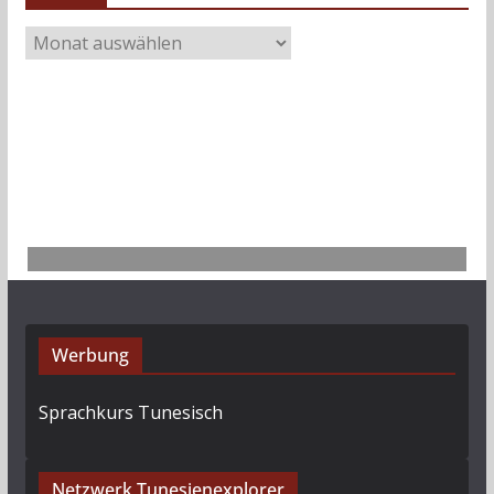
A
r
c
h
i
v
Werbung
Sprachkurs Tunesisch
Netzwerk Tunesienexplorer