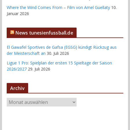
Where the Wind Comes From – Film von Amel Guellaty
10.
Januar 2026
News tunesienfussball.de
El Gawafel Sportives de Gafsa (EGSG) kündigt Rückzug aus
der Meisterschaft an
30. Juli 2026
Ligue 1 Pro: Spielplan der ersten 15 Spieltage der Saison
2026/2027
29. Juli 2026
Archiv
A
r
c
h