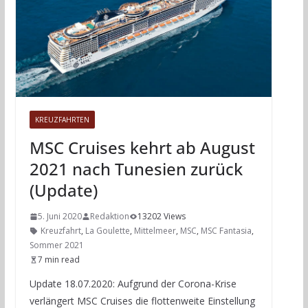
KREUZFAHRTEN
MSC Cruises kehrt ab August
2021 nach Tunesien zurück
(Update)
5. Juni 2020
Redaktion
13202 Views
Kreuzfahrt
,
La Goulette
,
Mittelmeer
,
MSC
,
MSC Fantasia
,
Sommer 2021
7 min read
Update 18.07.2020: Aufgrund der Corona-Krise
verlängert MSC Cruises die flottenweite Einstellung