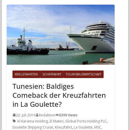
KREUZFAHRTEN
SCHIFFFAHRT
TOURISMUSWIRTSCHAFT
Tunesien: Baldiges
Comeback der Kreuzfahrten
in La Goulette?
22. Juli 2019
Redaktion
6399 Views
Al Karama Holding
,
El Materi
,
Global Ports Holding PLC
,
Goulette Shipping Cruise
,
Kreuzfahrt
,
La Goulette
,
MSC
,