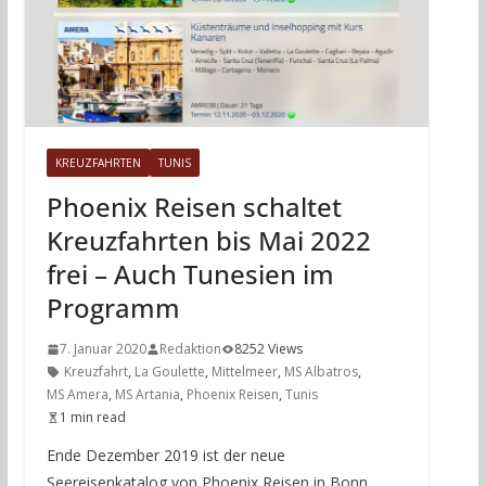
KREUZFAHRTEN
TUNIS
Phoenix Reisen schaltet
Kreuzfahrten bis Mai 2022
frei – Auch Tunesien im
Programm
7. Januar 2020
Redaktion
8252 Views
Kreuzfahrt
,
La Goulette
,
Mittelmeer
,
MS Albatros
,
MS Amera
,
MS Artania
,
Phoenix Reisen
,
Tunis
1 min read
Ende Dezember 2019 ist der neue
Seereisenkatalog von Phoenix Reisen in Bonn