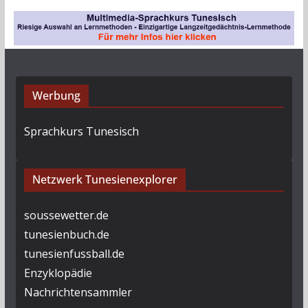
i
v
Werbung
Sprachkurs Tunesisch
Netzwerk Tunesienexplorer
soussewetter.de
tunesienbuch.de
tunesienfussball.de
Enzyklopädie
Nachrichtensammler