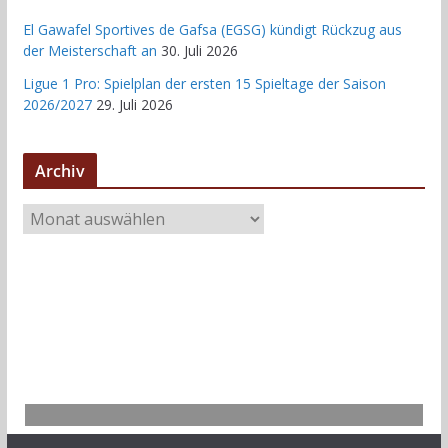
El Gawafel Sportives de Gafsa (EGSG) kündigt Rückzug aus
der Meisterschaft an
30. Juli 2026
Ligue 1 Pro: Spielplan der ersten 15 Spieltage der Saison
2026/2027
29. Juli 2026
Archiv
A
r
c
h
i
v