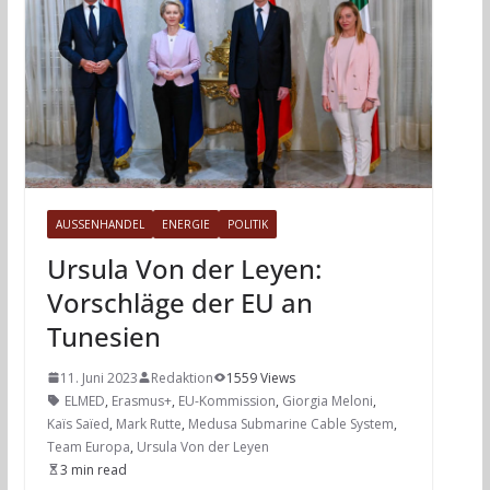
AUSSENHANDEL
ENERGIE
POLITIK
Ursula Von der Leyen:
Vorschläge der EU an
Tunesien
11. Juni 2023
Redaktion
1559 Views
ELMED
,
Erasmus+
,
EU-Kommission
,
Giorgia Meloni
,
Kaïs Saïed
,
Mark Rutte
,
Medusa Submarine Cable System
,
Team Europa
,
Ursula Von der Leyen
3 min read