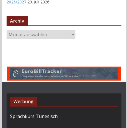
2026/2027
29. Juli 2026
Archiv
A
r
c
h
i
v
Werbung
Sprachkurs Tunesisch