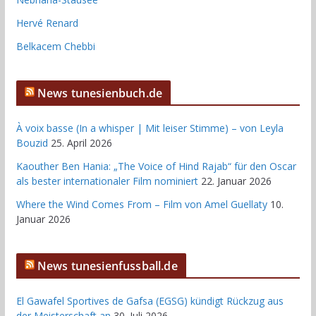
Hervé Renard
Belkacem Chebbi
News tunesienbuch.de
À voix basse (In a whisper | Mit leiser Stimme) – von Leyla
Bouzid
25. April 2026
Kaouther Ben Hania: „The Voice of Hind Rajab“ für den Oscar
als bester internationaler Film nominiert
22. Januar 2026
Where the Wind Comes From – Film von Amel Guellaty
10.
Januar 2026
News tunesienfussball.de
El Gawafel Sportives de Gafsa (EGSG) kündigt Rückzug aus
der Meisterschaft an
30. Juli 2026