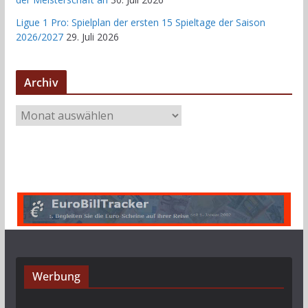
Ligue 1 Pro: Spielplan der ersten 15 Spieltage der Saison
2026/2027
29. Juli 2026
Archiv
A
r
c
h
i
v
Werbung