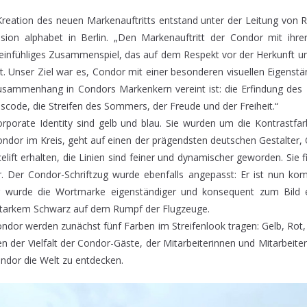
reation des neuen Markenauftritts entstand unter der Leitung von
ision alphabet in Berlin. „Den Markenauftritt der Condor mit ihre
n feinfühliges Zusammenspiel, das auf dem Respekt vor der Herkunft 
rt. Unser Ziel war es, Condor mit einer besonderen visuellen Eigenstä
ammenhang in Condors Markenkern vereint ist: die Erfindung des F
scode, die Streifen des Sommers, der Freude und der Freiheit.“
orporate Identity sind gelb und blau. Sie wurden um die Kontrastfa
ndor im Kreis, geht auf einen der prägendsten deutschen Gestalter, O
elift erhalten, die Linien sind feiner und dynamischer geworden. Sie f
. Der Condor-Schriftzug wurde ebenfalls angepasst: Er ist nun ko
g wurde die Wortmarke eigenständiger und konsequent zum Bild 
tstarkem Schwarz auf dem Rumpf der Flugzeuge.
ndor werden zunächst fünf Farben im Streifenlook tragen: Gelb, Rot,
en der Vielfalt der Condor-Gäste, der Mitarbeiterinnen und Mitarbeiter
ndor die Welt zu entdecken.