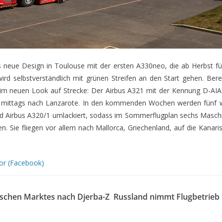
s neue Design in Toulouse mit der ersten A330neo, die ab Herbst f
 wird selbstverständlich mit grünen Streifen an den Start gehen. Ber
 im neuen Look auf Strecke: Der Airbus A321 mit der Kennung D-AIAD
il mittags nach Lanzarote. In den kommenden Wochen werden fünf w
d Airbus A320/1 umlackiert, sodass im Sommerflugplan sechs Masch
n. Sie fliegen vor allem nach Mallorca, Griechenland, auf die Kanari
or (Facebook)
ischen Marktes nach Djerba-Z
Russland nimmt Flugbetrieb 