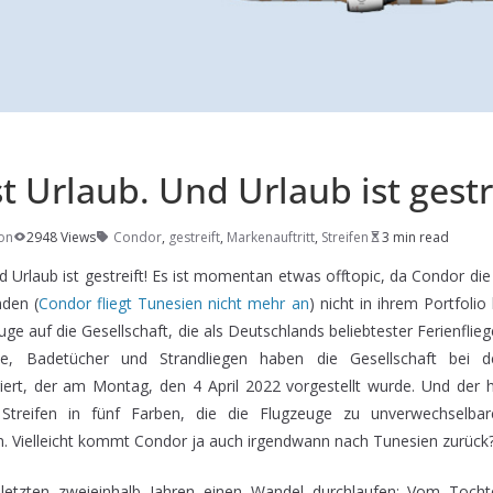
t Urlaub. Und Urlaub ist gestr
on
2948 Views
Condor
,
gestreift
,
Markenauftritt
,
Streifen
3 min read
d Urlaub ist gestreift! Es ist momentan etwas offtopic, da Condor di
den (
Condor fliegt Tunesien nicht mehr an
) nicht in ihrem Portfolio
uge auf die Gesellschaft, die als Deutschlands beliebtester Ferienflieg
e, Badetücher und Strandliegen haben die Gesellschaft bei
iriert, der am Montag, den 4 April 2022 vorgestellt wurde. Und der h
t Streifen in fünf Farben, die die Flugzeuge zu unverwechselbar
n. Vielleicht kommt Condor ja auch irgendwann nach Tunesien zurück
letzten zweieinhalb Jahren einen Wandel durchlaufen: Vom Toch