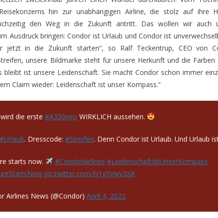
n Reisekonzerns hin zur unabhängigen Airline, die stolz auf ihre H
eichzeitig den Weg in die Zukunft antritt. Das wollen wir auch ü
um Ausdruck bringen: Condor ist Urlaub und Condor ist unverwechsel
 jetzt in die Zukunft starten“, so Ralf Teckentrup, CEO von 
reifen, unsere Bildmarke steht für unsere Herkunft und die Farben fü
s bleibt ist unsere Leidenschaft. Sie macht Condor schon immer einzi
rem Claim wieder: Leidenschaft ist unser Kompass.“
wird die erste
#A330neo
WIRKLICH aussehen.
#Urlaub
. Dresscode:
#Streifen
. Denn Condor ist Urlaub. Und Urlaub ist
re starts now.
#CondorAirlines
#LeidenschaftIstUnserKompass
ureStartsNow
pic.twitter.com/N1g5Vwy3XA
r Airlines News (@Condor)
April 4, 2022