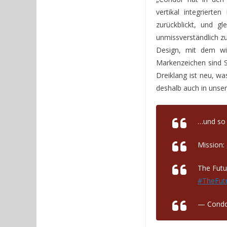
vertikal integrierte
zurückblickt, und gl
unmissverständlich z
Design, mit dem wir
Markenzeichen sind St
Dreiklang ist neu, wa
deshalb auch in unse
…und so 
Mission:
The Futu
#TheFut
— Condo