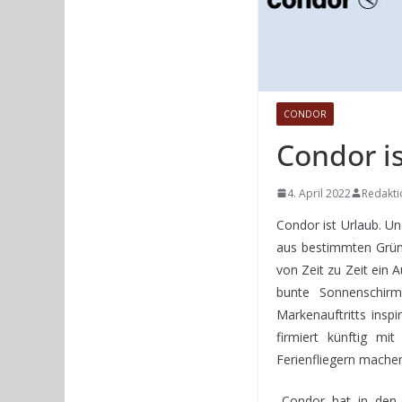
CONDOR
Condor is
4. April 2022
Redakti
Condor ist Urlaub. Un
aus bestimmten Grün
von Zeit zu Zeit ein A
bunte Sonnenschirm
Markenauftritts insp
firmiert künftig mi
Ferienfliegern mache
„Condor hat in den 