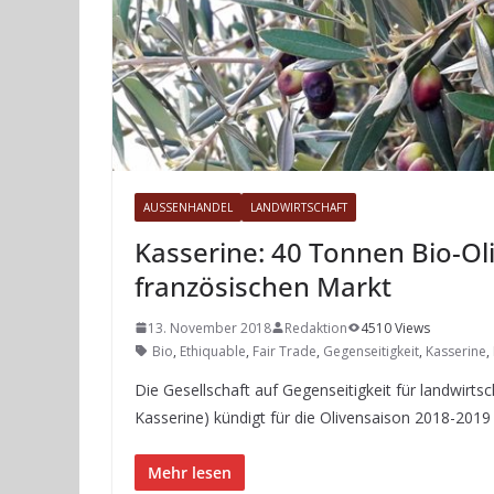
AUSSENHANDEL
LANDWIRTSCHAFT
Kasserine: 40 Tonnen Bio-Ol
französischen Markt
13. November 2018
Redaktion
4510 Views
Bio
,
Ethiquable
,
Fair Trade
,
Gegenseitigkeit
,
Kasserine
,
Die Gesellschaft auf Gegenseitigkeit für landwirts
Kasserine) kündigt für die Olivensaison 2018-201
Mehr lesen