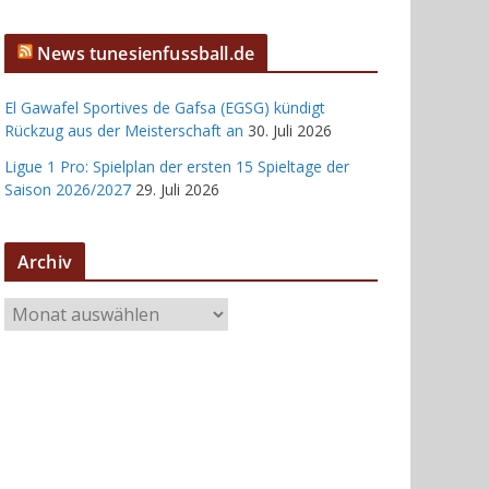
News tunesienfussball.de
El Gawafel Sportives de Gafsa (EGSG) kündigt
Rückzug aus der Meisterschaft an
30. Juli 2026
Ligue 1 Pro: Spielplan der ersten 15 Spieltage der
Saison 2026/2027
29. Juli 2026
Archiv
A
r
c
h
i
v