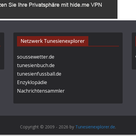
Netzwerk Tunesienexplorer
soussewetter.de
tunesienbuch.de
tunesienfussball.de
Enzyklopädie
Nachrichtensammler
Copyright © 2009 - 2026 by
Tunesienexplorer.de
.