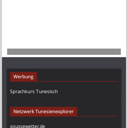
r
c
h
i
v
Werbung
Sprachkurs Tunesisch
Netzwerk Tunesienexplorer
soussewetter.de