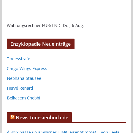
Währungsrechner
EUR/TND
: Do., 6 Aug..
Enzyklopädie Neueinträge
Todesstrafe
Cargo Wings Express
Nebhana-Stausee
Hervé Renard
Belkacem Chebbi
News tunesienbuch.de
À voix basse (In a whisper | Mit leiser Stimme) – von Leyla