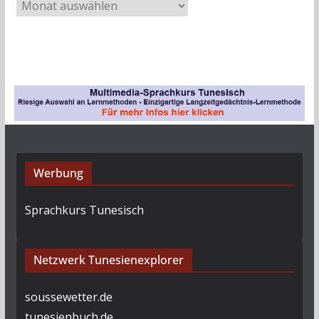
A
r
c
h
i
v
Werbung
Sprachkurs Tunesisch
Netzwerk Tunesienexplorer
soussewetter.de
tunesienbuch.de