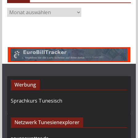
A
r
c
h
i
v
Werbung
Sprachkurs Tunesisch
Netzwerk Tunesienexplorer