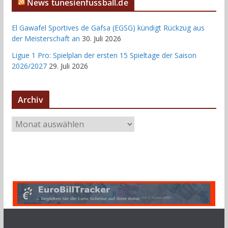
News tunesienfussball.de
El Gawafel Sportives de Gafsa (EGSG) kündigt Rückzug aus
der Meisterschaft an
30. Juli 2026
Ligue 1 Pro: Spielplan der ersten 15 Spieltage der Saison
2026/2027
29. Juli 2026
Archiv
A
r
c
h
i
v