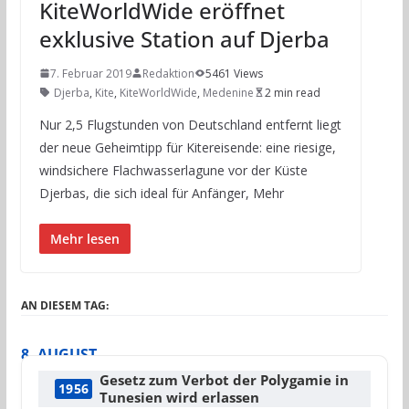
KiteWorldWide eröffnet
exklusive Station auf Djerba
7. Februar 2019
Redaktion
5461 Views
Djerba
,
Kite
,
KiteWorldWide
,
Medenine
2 min read
Nur 2,5 Flugstunden von Deutschland entfernt liegt
der neue Geheimtipp für Kitereisende: eine riesige,
windsichere Flachwasserlagune vor der Küste
Djerbas, die sich ideal für Anfänger, Mehr
Mehr lesen
AN DIESEM TAG:
8. AUGUST
Gesetz zum Verbot der Polygamie in
1956
Tunesien wird erlassen