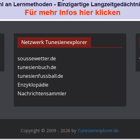
Netzwerk Tunesienexplorer
soussewetter.de
tunesienbuch.de
tunesienfussball.de
Enzyklopädie
Nachrichtensammler
Copyright © 2009 - 2026 by
Tunesienexplorer.de
.