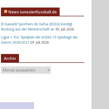
News tunesienfussball.de
El Gawafel Sportives de Gafsa (EGSG) kündigt
Rückzug aus der Meisterschaft an
30. Juli 2026
Ligue 1 Pro: Spielplan der ersten 15 Spieltage der
Saison 2026/2027
29. Juli 2026
Archiv
A
r
c
h
i
v