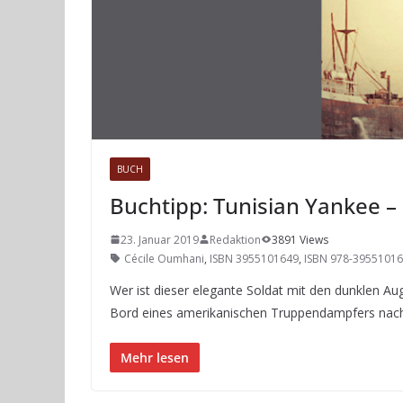
BUCH
Buchtipp: Tunisian Yankee 
23. Januar 2019
Redaktion
3891 Views
Cécile Oumhani
,
ISBN 3955101649
,
ISBN 978-3955101
Wer ist dieser elegante Soldat mit den dunklen A
Bord eines amerikanischen Truppendampfers nach
Mehr lesen