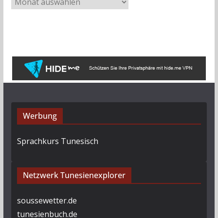
A
r
c
h
i
v
Werbung
Sprachkurs Tunesisch
Netzwerk Tunesienexplorer
soussewetter.de
tunesienbuch.de