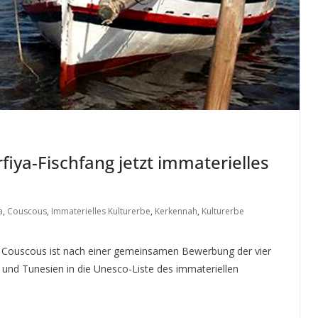
ya-Fischfang jetzt immaterielles
a
,
Couscous
,
Immaterielles Kulturerbe
,
Kerkennah
,
Kulturerbe
cht Couscous ist nach einer gemeinsamen Bewerbung der vier
und Tunesien in die Unesco-Liste des immateriellen