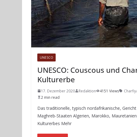
UNESCO
UNESCO: Couscous und Charfi
Kulturerbe
17. Dezember 2020
Redaktion
4151 Views
Charfiy
2 min read
Das traditionelle, typisch nordafrikanische, Geri
Maghreb-Staaten Algerien, Marokko, Mauretanien 
Kulturerbes Mehr