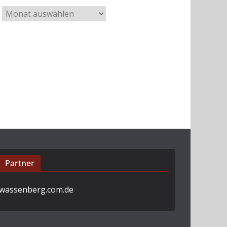
A
r
c
h
i
v
Partner
wassenberg.com.de