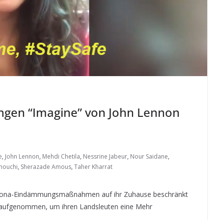
ingen “Imagine” von John Lennon
e
,
John Lennon
,
Mehdi Chetila
,
Nessrine Jabeur
,
Nour Saidane
,
mouchi
,
Sherazade Amous
,
Taher Kharrat
 Corona-Eindämmungsmaßnahmen auf ihr Zuhause beschränkt
 aufgenommen, um ihren Landsleuten eine Mehr