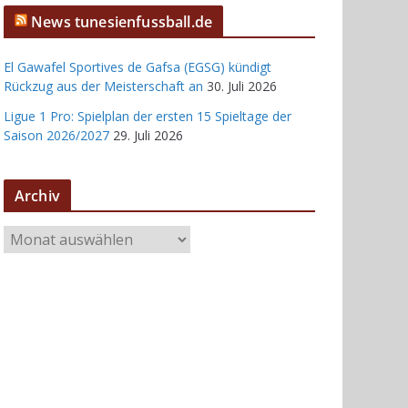
News tunesienfussball.de
El Gawafel Sportives de Gafsa (EGSG) kündigt
Rückzug aus der Meisterschaft an
30. Juli 2026
Ligue 1 Pro: Spielplan der ersten 15 Spieltage der
Saison 2026/2027
29. Juli 2026
Archiv
A
r
c
h
i
v