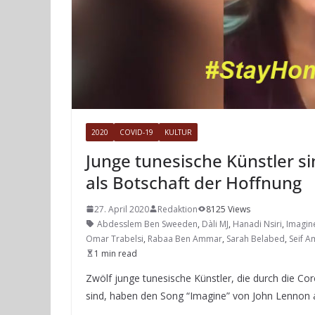
2020
COVID-19
KULTUR
Junge tunesische Künstler s
als Botschaft der Hoffnung
27. April 2020
Redaktion
8125 Views
Abdesslem Ben Sweeden
,
Dàli MJ
,
Hanadi Nsiri
,
Imagin
Omar Trabelsi
,
Rabaa Ben Ammar
,
Sarah Belabed
,
Seif A
1 min read
Zwölf junge tunesische Künstler, die durch die
sind, haben den Song “Imagine” von John Lennon