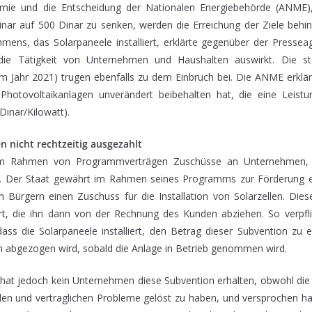
ie und die Entscheidung der Nationalen Energiebehörde (ANME)
inar auf 500 Dinar zu senken, werden die Erreichung der Ziele behin
hmens, das Solarpaneele installiert, erklärte gegenüber der Pressea
die Tätigkeit von Unternehmen und Haushalten auswirkt. Die st
m Jahr 2021) trugen ebenfalls zu dem Einbruch bei. Die ANME erklär
Photovoltaikanlagen unverändert beibehalten hat, die eine Leis
inar/Kilowatt).
 nicht rechtzeitig ausgezahlt
m Rahmen von Programmverträgen Zuschüsse an Unternehmen, d
en. Der Staat gewährt im Rahmen seines Programms zur Förderung e
ürgern einen Zuschuss für die Installation von Solarzellen. Dies
, die ihn dann von der Rechnung des Kunden abziehen. So verpfli
s die Solarpaneele installiert, den Betrag dieser Subvention zu e
abgezogen wird, sobald die Anlage in Betrieb genommen wird.
hat jedoch kein Unternehmen diese Subvention erhalten, obwohl die 
ellen und vertraglichen Probleme gelöst zu haben, und versprochen ha