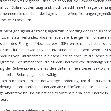
nternehmen zu beginnen. Diese Situation hat die Schwierigkeiten de
tion von Solarmodulen tätig sind, noch verschlimmert, sagte der jun
ternehmen nicht mehr in der Lage sind, ihre Verpflichtungen gegenüb
arbeiter zu bezahlen.
mt nicht genügend Anstrengungen zur Förderung der erneuerbare
zwar stets verkündet, dass erneuerbare Energien in Tunesien eine
esichts des Energiedefizits, das etwa 55% erreicht hat, haben sie s
s Klima für die Entwicklung von Investitionen in diesem Bereich zu 
örderung von Unternehmen in diesem Bereich noch um die Beschleu
gramme. Schlimmer noch, die für den Energiesektor zuständigen Be
lung der Subventionen, die es den Unternehmen dieses Sektors erm
inanziellen Belastungen zu bewältigen.
sich auch nicht um die notwendige Förderung, um die Bürger zu
erung der erneuerbaren Energien anzuschließen und sie davon zu 
ige Alternative ist, um ein nationales System für saubere Energie in 
ateur.
 Lieferung von Zählern zur Rückspeisung