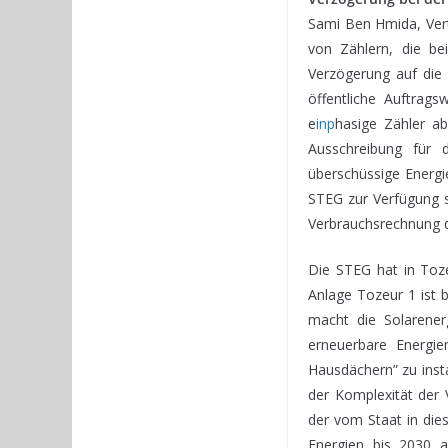
Sami Ben Hmida, Vert
von Zählern, die bei
Verzögerung auf die
öffentliche Auftrag
e
inp
hasige Zähler a
Ausschreibung für 
überschüssige Energi
STEG zur Verfügung s
Verbrauchsrechnung de
Die STEG hat in Toze
Anlage Tozeur 1 ist 
macht die Solarener
erneuerbare Energien
Hausdächern” zu insta
der Komplexität der 
der vom Staat in die
Energien bis 2030 a