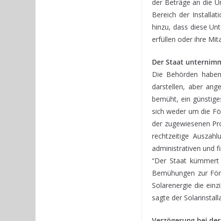
der Beträge an die U
Bereich der Installa
hinzu, dass diese Un
erfüllen oder ihre Mit
Der Staat unternim
Die Behörden haben 
darstellen, aber ang
bemüht, ein günstige
sich weder um die F
der zugewiesenen Pro
rechtzeitige Auszah
administrativen und f
“Der Staat kümmert 
Bemühungen zur Förd
Solarenergie die einz
sagte der Solarinstall
Verzögerung bei der