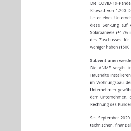
Die COVID-19-Pandem
Kilowatt von 1.200 D
Leiter eines Unterne
diese Senkung auf 
Solarpaneele (+17% i
des Zuschusses für 
weniger haben (1500 D
Subventionen werden
Die ANME vergibt i
Haushalte installier
im Wohnungsbau den B
Unternehmen gewährt
dem Unternehmen, das
Rechnung des Kunden 
Seit September 2020 
technischen, finanzi