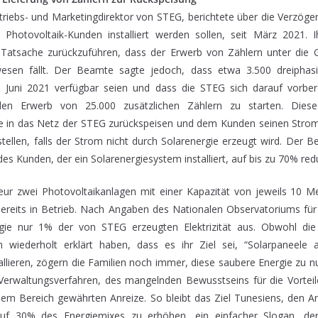
riebs- und Marketingdirektor von STEG, berichtete über die Verzöger
 Photovoltaik-Kunden installiert werden sollen, seit März 2021. 
 Tatsache zurückzuführen, dass der Erwerb von Zählern unter die 
swesen fällt. Der Beamte sagte jedoch, dass etwa 3.500 dreiphas
b Juni 2021 verfügbar seien und dass die STEG sich darauf vorber
den Erwerb von 25.000 zusätzlichen Zählern zu starten. Dies
e in das Netz der STEG zurückspeisen und dem Kunden seinen Strom
tellen, falls der Strom nicht durch Solarenergie erzeugt wird. Der B
s Kunden, der ein Solarenergiesystem installiert, auf bis zu 70% red
ur zwei Photovoltaikanlagen mit einer Kapazität von jeweils 10 Me
bereits in Betrieb. Nach Angaben des Nationalen Observatoriums fü
gie nur 1% der von STEG erzeugten Elektrizität aus. Obwohl die 
 wiederholt erklärt haben, dass es ihr Ziel sei, “Solarpaneele a
llieren, zögern die Familien noch immer, diese saubere Energie zu n
Verwaltungsverfahren, des mangelnden Bewusstseins für die Vorteil
sem Bereich gewährten Anreize. So bleibt das Ziel Tunesiens, den An
uf 30% des Energiemixes zu erhöhen, ein einfacher Slogan, de