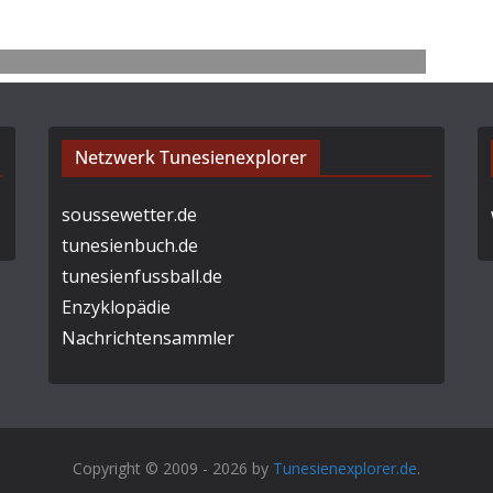
Netzwerk Tunesienexplorer
soussewetter.de
tunesienbuch.de
tunesienfussball.de
Enzyklopädie
Nachrichtensammler
Copyright © 2009 - 2026 by
Tunesienexplorer.de
.