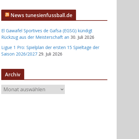
News tunesienfussball.de
El Gawafel Sportives de Gafsa (EGSG) kündigt
Rückzug aus der Meisterschaft an
30. Juli 2026
Ligue 1 Pro: Spielplan der ersten 15 Spieltage der
Saison 2026/2027
29. Juli 2026
Archiv
A
r
c
h
i
v