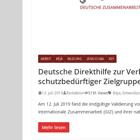
ARBEIT
BÉJÀ
BILDUNG
JENDOUBA
KEF
Deutsche Direkthilfe zur Ve
schutzbedürftiger Zielgruppe
12. Juli 2019
Redaktion
5191 Views
Béja
,
Entwicklu
Am 12. Juli 2019 fand die endgültige Validierung 
Internationale Zusammenarbeit (GIZ) und ihrer na
Mehr lesen