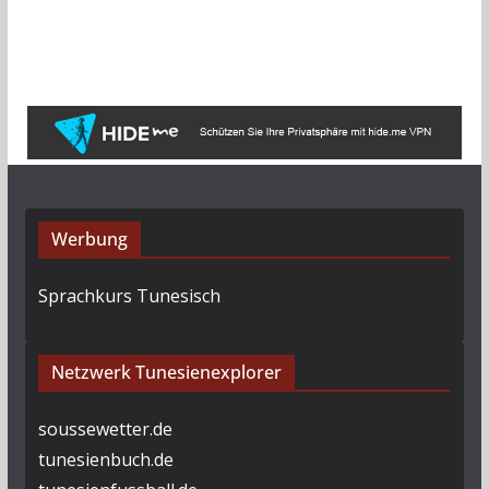
r
c
h
i
v
Werbung
Sprachkurs Tunesisch
Netzwerk Tunesienexplorer
soussewetter.de
tunesienbuch.de