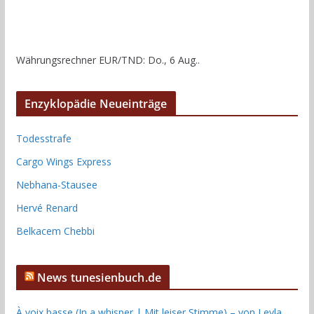
Währungsrechner
EUR/TND
: Do., 6 Aug..
Enzyklopädie Neueinträge
Todesstrafe
Cargo Wings Express
Nebhana-Stausee
Hervé Renard
Belkacem Chebbi
News tunesienbuch.de
À voix basse (In a whisper | Mit leiser Stimme) – von Leyla