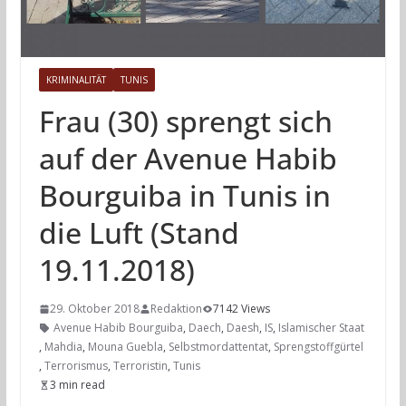
KRIMINALITÄT
TUNIS
Frau (30) sprengt sich
auf der Avenue Habib
Bourguiba in Tunis in
die Luft (Stand
19.11.2018)
29. Oktober 2018
Redaktion
7142 Views
Avenue Habib Bourguiba
,
Daech
,
Daesh
,
IS
,
Islamischer Staat
,
Mahdia
,
Mouna Guebla
,
Selbstmordattentat
,
Sprengstoffgürtel
,
Terrorismus
,
Terroristin
,
Tunis
3 min read