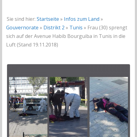
Sie sind hier:
Startseite
»
Infos zum Land
»
Gouvernorate
»
Distrikt 2
»
Tunis
»
Frau (30) sprengt
sich auf der Avenue Habib Bourguiba in Tunis in die
Luft (Stand 19.11.2018)