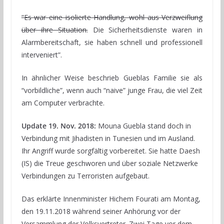
“Es war eine isolierte Handlung, wohl aus Verzweiflung
über ihre Situation.
Die Sicherheitsdienste waren in
Alarmbereitschaft, sie haben schnell und professionell
interveniert”.
In ähnlicher Weise beschrieb Gueblas Familie sie als
“vorbildliche”, wenn auch “naive” junge Frau, die viel Zeit
am Computer verbrachte.
Update 19. Nov. 2018:
Mouna Guebla stand doch in
Verbindung mit Jihadisten in Tunesien und im Ausland.
Ihr Angriff wurde sorgfältig vorbereitet. Sie hatte Daesh
(IS) die Treue geschworen und über soziale Netzwerke
Verbindungen zu Terroristen aufgebaut.
Das erklärte Innenminister Hichem Fourati am Montag,
den 19.11.2018 während seiner Anhörung vor der
Versammlung der Volksvertreter. Zwei Tage vor dem