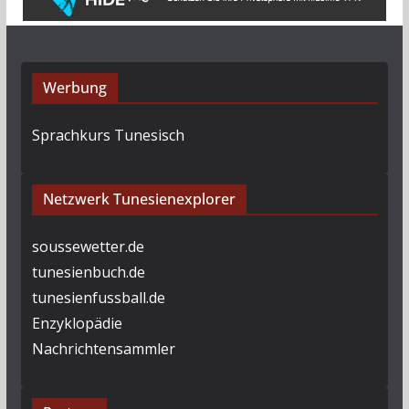
Werbung
Sprachkurs Tunesisch
Netzwerk Tunesienexplorer
soussewetter.de
tunesienbuch.de
tunesienfussball.de
Enzyklopädie
Nachrichtensammler