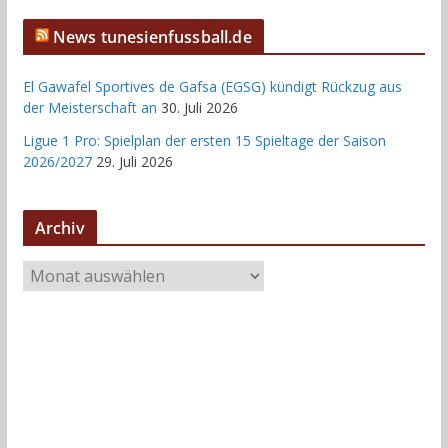
News tunesienfussball.de
El Gawafel Sportives de Gafsa (EGSG) kündigt Rückzug aus
der Meisterschaft an
30. Juli 2026
Ligue 1 Pro: Spielplan der ersten 15 Spieltage der Saison
2026/2027
29. Juli 2026
Archiv
A
r
c
h
i
v