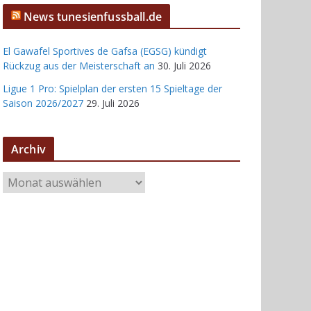
News tunesienfussball.de
El Gawafel Sportives de Gafsa (EGSG) kündigt
Rückzug aus der Meisterschaft an
30. Juli 2026
Ligue 1 Pro: Spielplan der ersten 15 Spieltage der
Saison 2026/2027
29. Juli 2026
Archiv
A
r
c
h
i
v