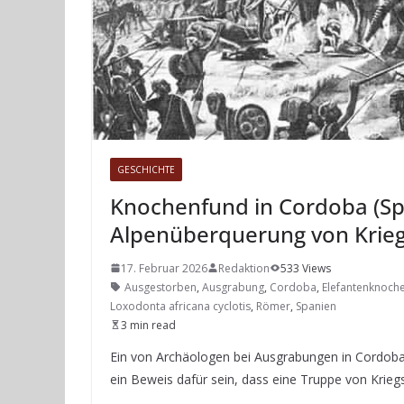
GESCHICHTE
Knochenfund in Cordoba (Sp
Alpenüberquerung von Krieg
17. Februar 2026
Redaktion
533 Views
Ausgestorben
,
Ausgrabung
,
Cordoba
,
Elefantenknoch
Loxodonta africana cyclotis
,
Römer
,
Spanien
3 min read
Ein von Archäologen bei Ausgrabungen in Cordob
ein Beweis dafür sein, dass eine Truppe von Krieg