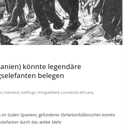
anien) könnte legendäre
selefanten belegen
en
,
Hannibal
,
Karthago
,
Kriegselefant
,
Loxodonta africana
,
a im Süden Spaniens gefundener Elefantenfußknochen könnte
selefanten durch das antike Mehr