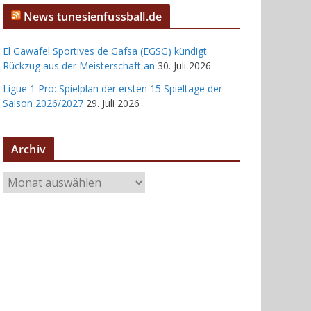
News tunesienfussball.de
El Gawafel Sportives de Gafsa (EGSG) kündigt
Rückzug aus der Meisterschaft an
30. Juli 2026
Ligue 1 Pro: Spielplan der ersten 15 Spieltage der
Saison 2026/2027
29. Juli 2026
Archiv
A
r
c
h
i
v