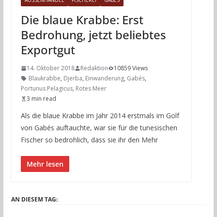
AUSSENHANDEL
FISCHEREI
GABÉS
Die blaue Krabbe: Erst
Bedrohung, jetzt beliebtes
Exportgut
14. Oktober 2018
Redaktion
10859 Views
Blaukrabbe
,
Djerba
,
Einwanderung
,
Gabés
,
Portunus Pelagicus
,
Rotes Meer
3 min read
Als die blaue Krabbe im Jahr 2014 erstmals im Golf
von Gabés auftauchte, war sie für die tunesischen
Fischer so bedrohlich, dass sie ihr den Mehr
Mehr lesen
AN DIESEM TAG: