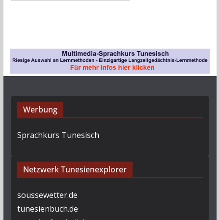
r
c
h
i
v
Werbung
Sprachkurs Tunesisch
Netzwerk Tunesienexplorer
soussewetter.de
tunesienbuch.de