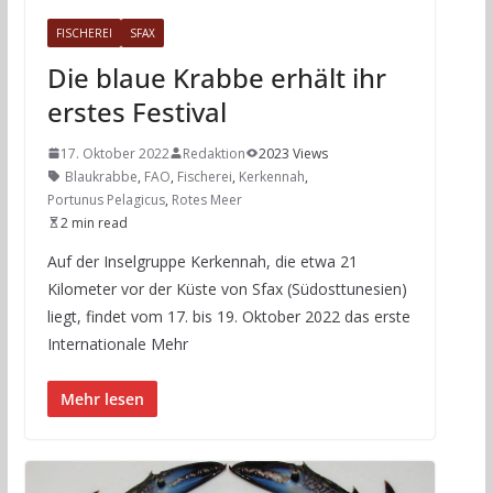
FISCHEREI
SFAX
Die blaue Krabbe erhält ihr
erstes Festival
17. Oktober 2022
Redaktion
2023 Views
Blaukrabbe
,
FAO
,
Fischerei
,
Kerkennah
,
Portunus Pelagicus
,
Rotes Meer
2 min read
Auf der Inselgruppe Kerkennah, die etwa 21
Kilometer vor der Küste von Sfax (Südosttunesien)
liegt, findet vom 17. bis 19. Oktober 2022 das erste
Internationale Mehr
Mehr lesen