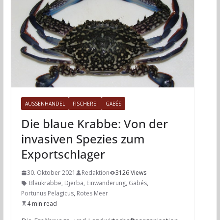
AUSSENHANDEL
FISCHEREI
GABÉS
Die blaue Krabbe: Von der
invasiven Spezies zum
Exportschlager
30. Oktober 2021
Redaktion
3126 Views
Blaukrabbe
,
Djerba
,
Einwanderung
,
Gabés
,
Portunus Pelagicus
,
Rotes Meer
4 min read