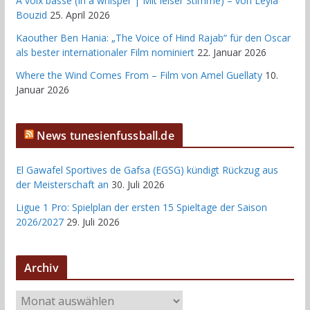
À voix basse (In a whisper | Mit leiser Stimme) – von Leyla
Bouzid
25. April 2026
Kaouther Ben Hania: „The Voice of Hind Rajab“ für den Oscar
als bester internationaler Film nominiert
22. Januar 2026
Where the Wind Comes From – Film von Amel Guellaty
10.
Januar 2026
News tunesienfussball.de
El Gawafel Sportives de Gafsa (EGSG) kündigt Rückzug aus
der Meisterschaft an
30. Juli 2026
Ligue 1 Pro: Spielplan der ersten 15 Spieltage der Saison
2026/2027
29. Juli 2026
Archiv
A