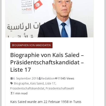
BIOGRAPHIEN VON KANDIDATEN
Biographie von Kaïs Saïed –
Präsidentschaftskandidat –
Liste 17
6. September 2019
Redaktion
11945 Views
Biographie
,
Kaïs Saïed
,
Liste 17
,
Präsidentschaftskandidat
,
Präsidentschaftswahl
1 min read
Kaïs Saïed wurde am 22 Februar 1958 in Tunis