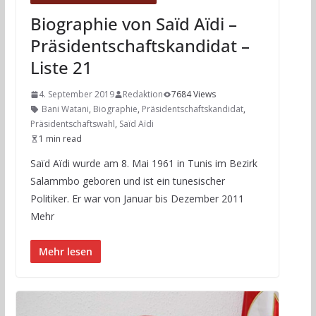
Biographie von Saïd Aïdi –
Präsidentschaftskandidat –
Liste 21
4. September 2019
Redaktion
7684 Views
Bani Watani
,
Biographie
,
Präsidentschaftskandidat
,
Präsidentschaftswahl
,
Saïd Aïdi
1 min read
Saïd Aïdi wurde am 8. Mai 1961 in Tunis im Bezirk
Salammbo geboren und ist ein tunesischer
Politiker. Er war von Januar bis Dezember 2011
Mehr
Mehr lesen