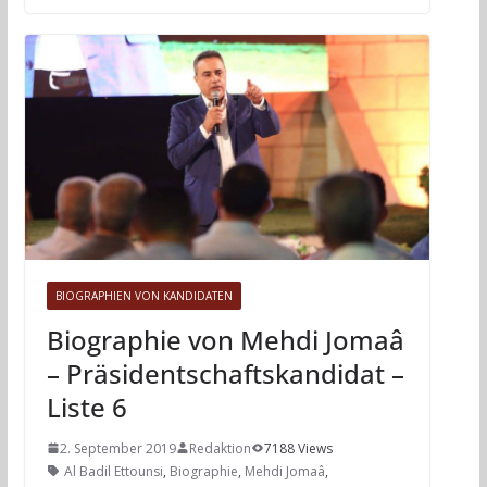
BIOGRAPHIEN VON KANDIDATEN
Biographie von Mehdi Jomaâ
– Präsidentschaftskandidat –
Liste 6
2. September 2019
Redaktion
7188 Views
Al Badil Ettounsi
,
Biographie
,
Mehdi Jomaâ
,