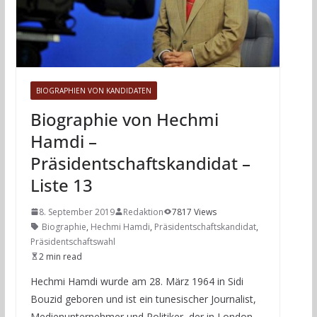
BIOGRAPHIEN VON KANDIDATEN
Biographie von Hechmi
Hamdi –
Präsidentschaftskandidat –
Liste 13
8. September 2019
Redaktion
7817 Views
Biographie
,
Hechmi Hamdi
,
Präsidentschaftskandidat
,
Präsidentschaftswahl
2 min read
Hechmi Hamdi wurde am 28. März 1964 in Sidi
Bouzid geboren und ist ein tunesischer Journalist,
Medienunternehmer und Politiker, der in London