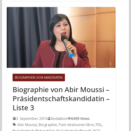
BIOGRAPHIEN VON KANDIDATEN
Biographie von Abir Moussi –
Präsidentschaftskandidatin –
Liste 3
3. September 2019
Redaktion
8499 Views
Abir Moussi
,
Biographie
,
Parti destourien libre
,
PDL
,
Präsidentschaftskandidat
,
Präsidentschaftswahl
,
RCD