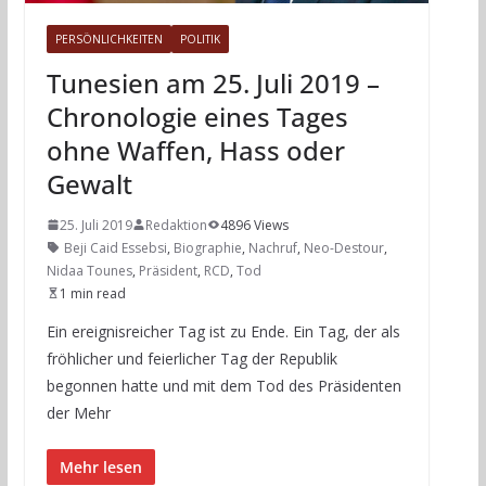
PERSÖNLICHKEITEN
POLITIK
Tunesien am 25. Juli 2019 –
Chronologie eines Tages
ohne Waffen, Hass oder
Gewalt
25. Juli 2019
Redaktion
4896 Views
Beji Caid Essebsi
,
Biographie
,
Nachruf
,
Neo-Destour
,
Nidaa Tounes
,
Präsident
,
RCD
,
Tod
1 min read
Ein ereignisreicher Tag ist zu Ende. Ein Tag, der als
fröhlicher und feierlicher Tag der Republik
begonnen hatte und mit dem Tod des Präsidenten
der Mehr
Mehr lesen