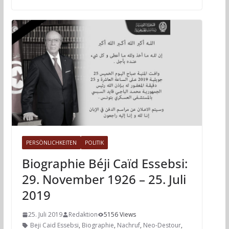
PERSÖNLICHKEITEN
POLITIK
Biographie Béji Caïd Essebsi:
29. November 1926 – 25. Juli
2019
25. Juli 2019
Redaktion
5156 Views
Beji Caid Essebsi
,
Biographie
,
Nachruf
,
Neo-Destour
,