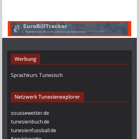
c
h
i
v
Werbung
Sprachkurs Tunesisch
Netzwerk Tunesienexplorer
soussewetter.de
tunesienbuch.de
tunesienfussball.de
Enzyklopädie