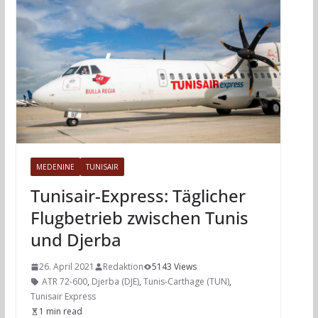
MEDENINE
TUNISAIR
Tunisair-Express: Täglicher
Flugbetrieb zwischen Tunis
und Djerba
26. April 2021
Redaktion
5143 Views
ATR 72-600
,
Djerba (DJE)
,
Tunis-Carthage (TUN)
,
Tunisair Express
1 min read