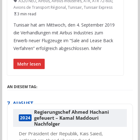
A320 NEO
,
Airbus
,
Airbus Industries
,
ATR
,
ATR 72-600
,
Avions de Transport Régional
,
Tunisair
,
Tunisair Express
3 min read
Tunisair hat am Mittwoch, den 4. September 2019
die Verhandlungen mit Airbus Industries zum
Erwerb neuer Flugzeuge im “Sale and Lease Back
Verfahren” erfolgreich abgeschlossen. Mehr
Mehr lesen
AN DIESEM TAG:
7. AUGUST
Regierungschef Ahmed Hachani
gefeuert – Kamal Maddouri
2024
Nachfolger
Der Präsident der Republik, Kais Saied,