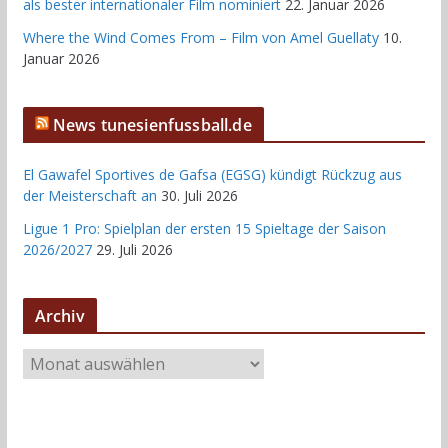
als bester internationaler Film nominiert
22. Januar 2026
Where the Wind Comes From – Film von Amel Guellaty
10.
Januar 2026
News tunesienfussball.de
El Gawafel Sportives de Gafsa (EGSG) kündigt Rückzug aus
der Meisterschaft an
30. Juli 2026
Ligue 1 Pro: Spielplan der ersten 15 Spieltage der Saison
2026/2027
29. Juli 2026
Archiv
A
r
c
h