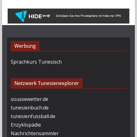
i
v
Werbung
Sprachkurs Tunesisch
Netzwerk Tunesienexplorer
soussewetter.de
tunesienbuch.de
tunesienfussball.de
Enzyklopädie
Nachrichtensammler