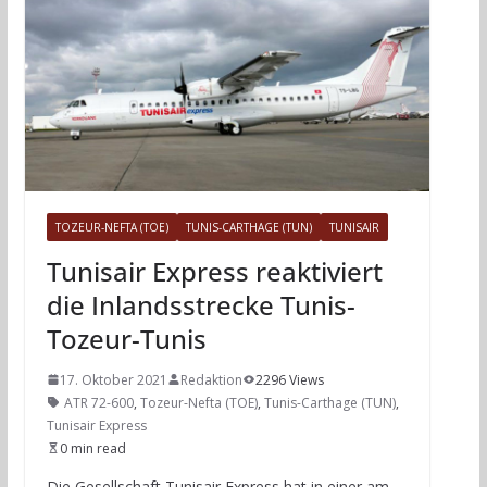
TOZEUR-NEFTA (TOE)
TUNIS-CARTHAGE (TUN)
TUNISAIR
Tunisair Express reaktiviert
die Inlandsstrecke Tunis-
Tozeur-Tunis
17. Oktober 2021
Redaktion
2296 Views
ATR 72-600
,
Tozeur-Nefta (TOE)
,
Tunis-Carthage (TUN)
,
Tunisair Express
0 min read
Die Gesellschaft Tunisair Express hat in einer am