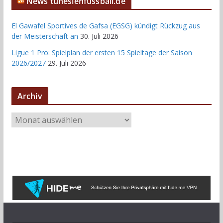
News tunesienfussball.de
El Gawafel Sportives de Gafsa (EGSG) kündigt Rückzug aus
der Meisterschaft an
30. Juli 2026
Ligue 1 Pro: Spielplan der ersten 15 Spieltage der Saison
2026/2027
29. Juli 2026
Archiv
A
r
c
h
i
v