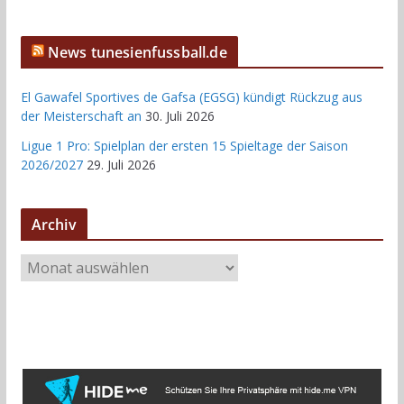
News tunesienfussball.de
El Gawafel Sportives de Gafsa (EGSG) kündigt Rückzug aus
der Meisterschaft an
30. Juli 2026
Ligue 1 Pro: Spielplan der ersten 15 Spieltage der Saison
2026/2027
29. Juli 2026
Archiv
A
r
c
h
i
v