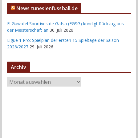
News tunesienfussball.de
El Gawafel Sportives de Gafsa (EGSG) kündigt Rückzug aus
der Meisterschaft an
30. Juli 2026
Ligue 1 Pro: Spielplan der ersten 15 Spieltage der Saison
2026/2027
29. Juli 2026
Archiv
A
r
c
h
i
v