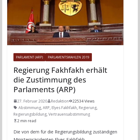
PARLAMENT (ARP)
PARLAMENTSWAHLEN 2019
Regierung Fakhfakh erhält
die Zustimmung des
Parlaments (ARP)
27. Februar 2020
Redaktion
22534 Views
Abstimmung
,
ARP
,
Elyes Fakhfakh
,
Regierung
,
Regierungsbildung
,
Vertrauensabstimmung
2 min read
Die von dem für die Regierungsbildung zuständigen
Ministerpräsidenten Elyes Fakhfakh