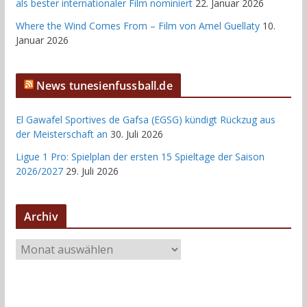
als bester internationaler Film nominiert
22. Januar 2026
Where the Wind Comes From – Film von Amel Guellaty
10.
Januar 2026
News tunesienfussball.de
El Gawafel Sportives de Gafsa (EGSG) kündigt Rückzug aus
der Meisterschaft an
30. Juli 2026
Ligue 1 Pro: Spielplan der ersten 15 Spieltage der Saison
2026/2027
29. Juli 2026
Archiv
A
r
c
h