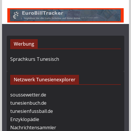
i
v
Werbung
Sprachkurs Tunesisch
Netzwerk Tunesienexplorer
soussewetter.de
tunesienbuch.de
tunesienfussball.de
Enzyklopädie
Nachrichtensammler