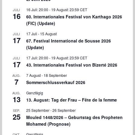
16 Juli: 20:00
-
19 August: 23:59
CET
JULI
16
60. Internationales Festival von Karthago 2026
(FIC) (Update)
17 Juli
-
15 August
JULI
17
67. Festival International de Sousse 2026
(Update)
17 Juli: 20:00
-
19 August: 23:59
CET
JULI
17
43. Internationales Festival von Bizerté 2026
7 August
-
18 September
AUG.
7
Sommerschlussverkauf 2026
Ganztägig
AUG.
13
13. August: Tag der Frau – Fête de la femme
25 September
-
26 September
SEP.
25
Mouled 1448/2026 – Geburtstag des Propheten
Mohamed (Prognose)
Ganztägig
OKT.