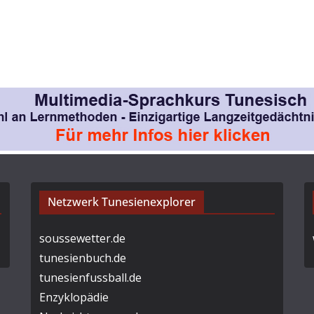
Netzwerk Tunesienexplorer
soussewetter.de
tunesienbuch.de
tunesienfussball.de
Enzyklopädie