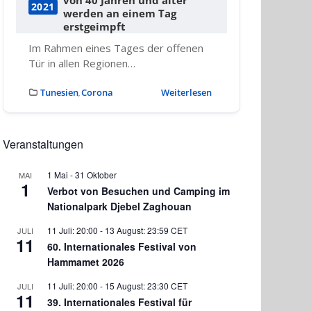
2021
werden an einem Tag
erstgeimpft
Im Rahmen eines Tages der offenen
Tür in allen Regionen…
Tunesien
Corona
Weiterlesen
,
Veranstaltungen
1 Mai
-
31 Oktober
MAI
1
Verbot von Besuchen und Camping im
Nationalpark Djebel Zaghouan
11 Juli: 20:00
-
13 August: 23:59
CET
JULI
11
60. Internationales Festival von
Hammamet 2026
11 Juli: 20:00
-
15 August: 23:30
CET
JULI
11
39. Internationales Festival für