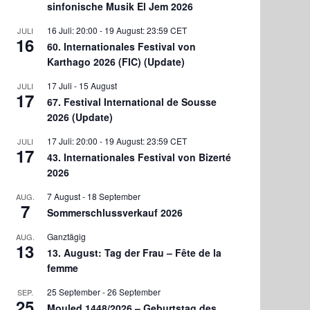
sinfonische Musik El Jem 2026
16 Juli: 20:00
-
19 August: 23:59
CET
JULI
16
60. Internationales Festival von
Karthago 2026 (FIC) (Update)
17 Juli
-
15 August
JULI
17
67. Festival International de Sousse
2026 (Update)
17 Juli: 20:00
-
19 August: 23:59
CET
JULI
17
43. Internationales Festival von Bizerté
2026
7 August
-
18 September
AUG.
7
Sommerschlussverkauf 2026
Ganztägig
AUG.
13
13. August: Tag der Frau – Fête de la
femme
25 September
-
26 September
SEP.
25
Mouled 1448/2026 – Geburtstag des