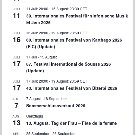
11 Juli: 20:00
-
15 August: 23:30
CET
JULI
11
39. Internationales Festival für sinfonische Musik
El Jem 2026
16 Juli: 20:00
-
19 August: 23:59
CET
JULI
16
60. Internationales Festival von Karthago 2026
(FIC) (Update)
17 Juli
-
15 August
JULI
17
67. Festival International de Sousse 2026
(Update)
17 Juli: 20:00
-
19 August: 23:59
CET
JULI
17
43. Internationales Festival von Bizerté 2026
7 August
-
18 September
AUG.
7
Sommerschlussverkauf 2026
Ganztägig
AUG.
13
13. August: Tag der Frau – Fête de la femme
25 September
-
26 September
SEP.