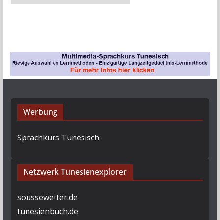
r
c
h
i
v
Werbung
Sprachkurs Tunesisch
Netzwerk Tunesienexplorer
soussewetter.de
tunesienbuch.de