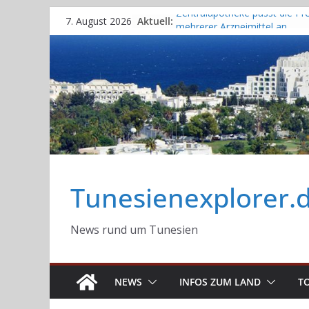
Skip
Aktuell:
Zentralapotheke passt die Pr
7. August 2026
to
mehrerer Arzneimittel an
Bau des Staudammes Raghai 
content
Jendouba: Baustelle inspiziert,
Zeitplan unter Druck gesetzt
Sidi Bou Said wurde offiziell in
UNESCO-Welterbeliste
aufgenommen
Tourismusstatistik 2026 Tune
Einreisen und Besucherzahle
Ende Juni 2026
STEG: 3,5 Milliarden Dinar
Tunesienexplorer.
ausstehenden Zahlungen, 6
Defizit und 19% Verluste
News rund um Tunesien
NEWS
INFOS ZUM LAND
T