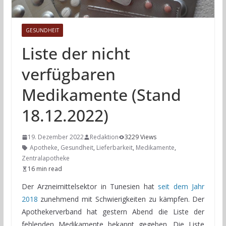
GESUNDHEIT
Liste der nicht
verfügbaren
Medikamente (Stand
18.12.2022)
19. Dezember 2022
Redaktion
3229 Views
Apotheke
,
Gesundheit
,
Lieferbarkeit
,
Medikamente
,
Zentralapotheke
16 min read
Der Arzneimittelsektor in Tunesien hat
seit dem Jahr
2018
zunehmend mit Schwierigkeiten zu kämpfen. Der
Apothekerverband hat gestern Abend die Liste der
fehlenden Medikamente bekannt gegeben. Die Liste