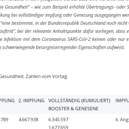
die Gesundheit“ – wie zum Beispiel erhöhte Übertragungs- oder S
irkung bei vollständiger Impfung oder Genesung ausgegangen we
 “eine bestimmte, in der Bundesrepublik Deutschland noch nicht 
uftritt”, bei der relevante Anhaltspunkte dafür vorliegen, das
ge Infektion mit dem Coronavirus SARS-CoV-2 keinen oder nur 
ch schwerwiegende besorgniserregender Eigenschaften aufweist.
Gesundheit. Zahlen vom Vortag.
MPFUNG
2. IMPFUNG
VOLLSTÄNDIG (KUMULIERT)
IMPFU
BOOSTER & GENESENE
.789
4.667.938
6.345.597
k. An
1.677.659