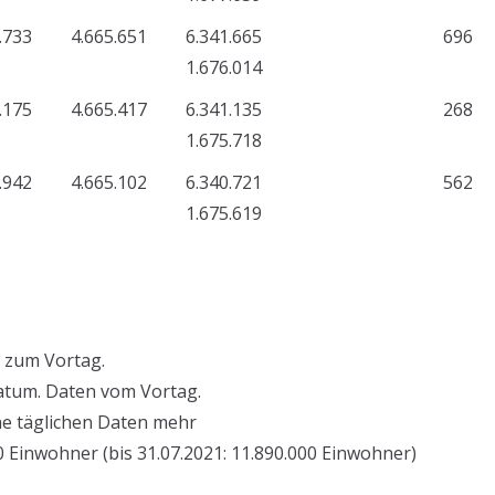
.733
4.665.651
6.341.665
696
1.676.014
.175
4.665.417
6.341.135
268
1.675.718
.942
4.665.102
6.340.721
562
1.675.619
 zum Vortag.
atum. Daten vom Vortag.
ne täglichen Daten mehr
 Einwohner (bis 31.07.2021: 11.890.000 Einwohner)