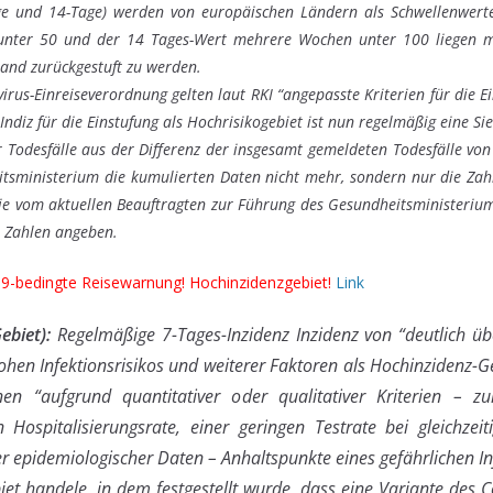
ge und 14-Tage) werden von europäischen Ländern als Schwellenwerte z
ter 50 und der 14 Tages-Wert mehrere Wochen unter 100 liegen muss
oland zurückgestuft zu werden.
rus-Einreiseverordnung gelten laut RKI “angepasste Kriterien für die Ei
ndiz für die Einstufung als Hochrisikogebiet ist nun regelmäßig eine Si
 Todesfälle aus der Differenz der insgesamt gemeldeten Todesfälle von
tsministerium die kumulierten Daten nicht mehr, sondern nur die Zahl
e vom aktuellen Beauftragten zur Führung des Gesundheitsministeriums
e Zahlen angeben.
9-bedingte Reisewarnung! Hochinzidenzgebiet!
Link
ebiet):
Regelmäßige 7-Tages-Inzidenz Inzidenz von “deutlich üb
ohen Infektionsrisikos und weiterer Faktoren als Hochinzidenz-G
n “aufgrund quantitativer oder qualitativer Kriterien – 
 Hospitalisierungsrate, einer geringen Testrate bei gleichzeit
r epidemiologischer Daten – Anhaltspunkte eines gefährlichen In
iet handele, in dem festgestellt wurde, dass eine Variante des 