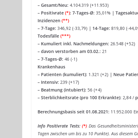
– Gesamt/Neu:
4.104.319 (+11.953)
– Positivrate
(*)
:
7-Tages-Ø:
35,01% |
Tagesaktue
Inzidenzen
(**)
–
7-Tage:
346,92 (-33,79) |
14-Tage:
819,80 (-44,0
Todesfälle
(***)
–
Kumuliert inkl. Nachmeldungen:
26.548 (+52)
– davon verstorben am 03.02.:
21
– 7-Tages-Ø:
46 (-1)
Krankenhaus
– Patienten (kumuliert):
1.321 (+2) |
Neue Patie
– Intensiv:
239 (+17)
– Beatmung (intubiert):
56 (+4)
– Sterblichkeitsrate (pro 100 Erkrankte):
2,84 /
p
Berechnungsbasis seit 01.08.2021:
11.952.000 Ei
Info Positivrate Tests:
(*)
Das Gesundheitsministeri
Tagen zwischen um bis zu 10 Punkte). Aus diesem Gr