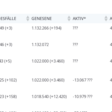
ESFÄLLE
GENESENE
AKTIV*
49 (+3)
1.132.266 (+194)
???
4
46 (+3)
1.132.072
???
4
3 (+5)
1.022.000 (+3.460)
???
4
25 (+102)
1.022.000 (+3.460)
-13.067 ???
4
23 (+158)
1.018.540 (+12.420)
-10.979 ???
4