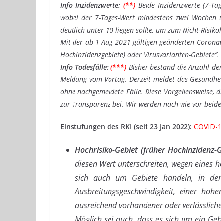
Info Inzidenzwerte:
(**)
Beide Inzidenzwerte (7-Ta
wobei der 7-Tages-Wert mindestens zwei Wochen un
deutlich unter 10 liegen sollte, um zum Nicht-Risik
Mit der ab 1 Aug 2021 gültigen geänderten Coronavi
Hochinzidenzgebiete) oder Virusvarianten-Gebiete”. I
Info Todesfälle:
(***)
Bisher bestand die Anzahl der
Meldung vom Vortag. Derzeit meldet das Gesundhei
ohne nachgemeldete Fälle. Diese Vorgehensweise, di
zur Transparenz bei. Wir werden nach wie vor beid
Einstufungen des RKI (seit 23 Jan 2022):
COVID-1
Hochrisiko-Gebiet (früher Hochinzidenz-G
diesen Wert unterschreiten, wegen eines h
sich auch um Gebiete handeln, in dene
Ausbreitungsgeschwindigkeit, einer hohen
ausreichend vorhandener oder verlässliche
Möglich sei auch, dass es sich um ein Geb