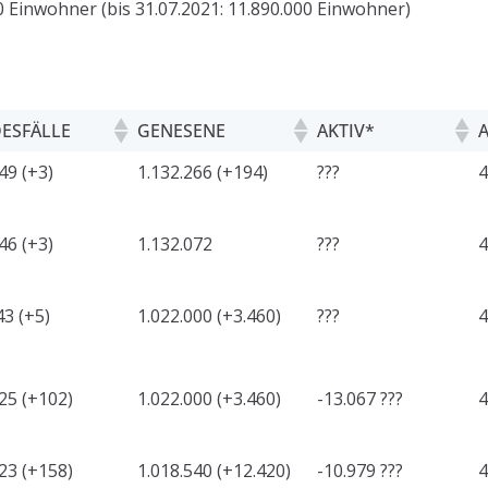
 Einwohner (bis 31.07.2021: 11.890.000 Einwohner)
ESFÄLLE
GENESENE
AKTIV*
49 (+3)
1.132.266 (+194)
???
4
46 (+3)
1.132.072
???
4
3 (+5)
1.022.000 (+3.460)
???
4
25 (+102)
1.022.000 (+3.460)
-13.067 ???
4
23 (+158)
1.018.540 (+12.420)
-10.979 ???
4