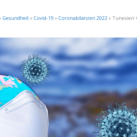
»
Gesundheit
»
Covid-19
»
Coronabilanzen 2022
»
Tunesien: 