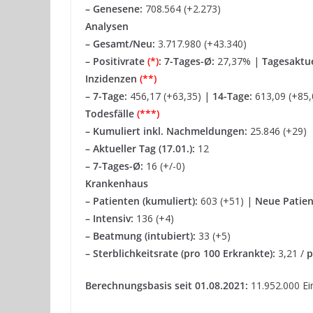
– Genesene:
708.564 (+2.273)
Analysen
– Gesamt/Neu:
3.717.980 (+43.340)
– Positivrate
(*)
:
7-Tages-Ø:
27,37% |
Tagesaktue
Inzidenzen
(**)
–
7-Tage:
456,17 (+63,35) |
14-Tage:
613,09 (+85,
Todesfälle
(***)
–
Kumuliert inkl. Nachmeldungen:
25.846 (+29)
– Aktueller Tag (17.01.):
12
– 7-Tages-Ø:
16 (+/-0)
Krankenhaus
– Patienten (kumuliert):
603 (+51) |
Neue Patien
– Intensiv:
136 (+4)
– Beatmung (intubiert):
33 (+5)
– Sterblichkeitsrate (pro 100 Erkrankte):
3,21 /
p
Berechnungsbasis seit 01.08.2021:
11.952.000 Ei