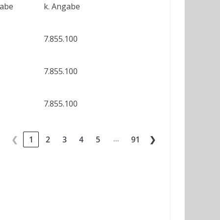
gabe
k. Angabe
7.855.100
7.855.100
7.855.100
…
❮
1
2
3
4
5
91
❯