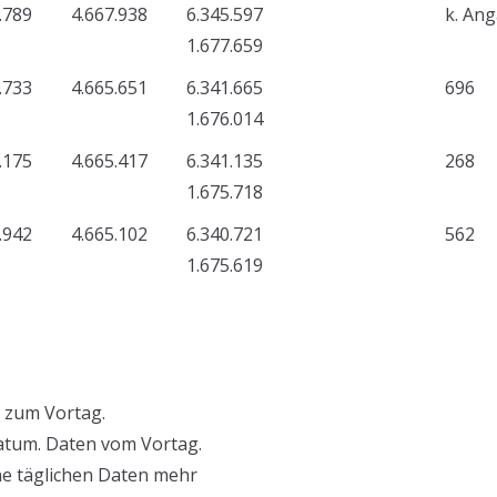
.789
4.667.938
6.345.597
k. An
1.677.659
.733
4.665.651
6.341.665
696
1.676.014
.175
4.665.417
6.341.135
268
1.675.718
.942
4.665.102
6.340.721
562
1.675.619
 zum Vortag.
atum. Daten vom Vortag.
ne täglichen Daten mehr