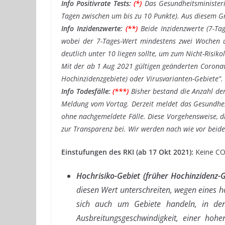
Info Positivrate Tests:
(*)
Das Gesundheitsministeri
Tagen zwischen um bis zu 10 Punkte). Aus diesem Gr
Info Inzidenzwerte:
(**)
Beide Inzidenzwerte (7-Ta
wobei der 7-Tages-Wert mindestens zwei Wochen un
deutlich unter 10 liegen sollte, um zum Nicht-Risik
Mit der ab 1 Aug 2021 gültigen geänderten Coronavi
Hochinzidenzgebiete) oder Virusvarianten-Gebiete”. I
Info Todesfälle:
(***)
Bisher bestand die Anzahl der
Meldung vom Vortag. Derzeit meldet das Gesundhei
ohne nachgemeldete Fälle. Diese Vorgehensweise, di
zur Transparenz bei. Wir werden nach wie vor beid
Einstufungen des RKI (ab 17 Okt 2021):
Keine CO
Hochrisiko-Gebiet (früher Hochinzidenz-G
diesen Wert unterschreiten, wegen eines h
sich auch um Gebiete handeln, in dene
Ausbreitungsgeschwindigkeit, einer hohen