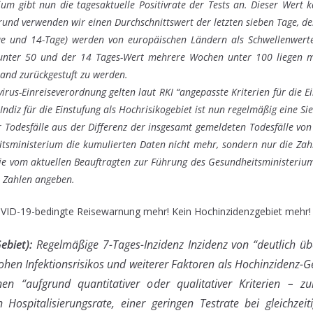
um gibt nun die tagesaktuelle Positivrate der Tests an. Dieser Wert k
und verwenden wir einen Durchschnittswert der letzten sieben Tage, der
ge und 14-Tage) werden von europäischen Ländern als Schwellenwerte z
ter 50 und der 14 Tages-Wert mehrere Wochen unter 100 liegen muss
oland zurückgestuft zu werden.
rus-Einreiseverordnung gelten laut RKI “angepasste Kriterien für die Ei
ndiz für die Einstufung als Hochrisikogebiet ist nun regelmäßig eine Si
 Todesfälle aus der Differenz der insgesamt gemeldeten Todesfälle von
tsministerium die kumulierten Daten nicht mehr, sondern nur die Zahl
e vom aktuellen Beauftragten zur Führung des Gesundheitsministeriums
e Zahlen angeben.
VID-19-bedingte Reisewarnung mehr! Kein Hochinzidenzgebiet mehr
ebiet):
Regelmäßige 7-Tages-Inzidenz Inzidenz von “deutlich üb
ohen Infektionsrisikos und weiterer Faktoren als Hochinzidenz-G
n “aufgrund quantitativer oder qualitativer Kriterien – 
 Hospitalisierungsrate, einer geringen Testrate bei gleichzeit