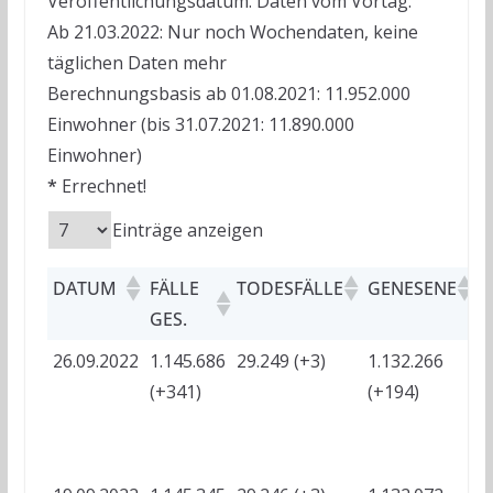
Veröffentlichungsdatum. Daten vom Vortag.
Ab 21.03.2022: Nur noch Wochendaten, keine
täglichen Daten mehr
Berechnungsbasis ab 01.08.2021: 11.952.000
Einwohner (bis 31.07.2021: 11.890.000
Einwohner)
*
Errechnet!
Einträge anzeigen
DATUM
FÄLLE
TODESFÄLLE
GENESENE
A
GES.
26.09.2022
1.145.686
29.249 (+3)
1.132.266
?
(+341)
(+194)