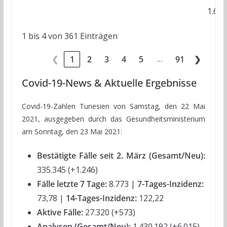
1.675
1 bis 4 von 361 Einträgen
…
❮
1
2
3
4
5
91
❯
Covid-19-News & Aktuelle Ergebnisse
Covid-19-Zahlen Tunesien von Samstag, den 22 Mai
2021, ausgegeben durch das Gesundheitsministerium
am Sonntag, den 23 Mai 2021:
Bestätigte Fälle seit 2. März (Gesamt/Neu):
335.345 (+1.246)
Fälle letzte 7 Tage:
8.773
| 7-Tages-Inzidenz:
73,78 |
14-Tages-Inzidenz:
122,22
Aktive Fälle:
27.320 (+573)
Analysen (Gesamt/Neu):
1.430.192 (+6.015)