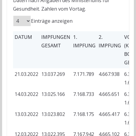
Daten nach Angaben des Ministeriums für
Gesundheit. Zahlen vom Vortag.
Einträge anzeigen
DATUM
IMPFUNGEN
1.
2.
VOL
GESAMT
IMPFUNG
IMPFUNG
(KUM
BOO
GEN
21.03.2022
13.037.269
7.171.789
4.667.938
6.345
1.677
14.03.2022
13.025.166
7.168.733
4.665.651
6.341
1.676
13.03.2022
13.023.802
7.168.175
4.665.417
6.341
1.675
12.03.2022
13.022.395
7.167.942
4.665.102
6.340