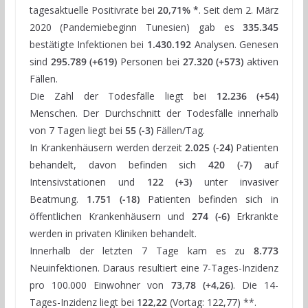
tagesaktuelle Positivrate bei
20,71% *
. Seit dem 2. März
2020 (Pandemiebeginn Tunesien) gab es
335.345
bestätigte Infektionen bei
1.430.192
Analysen. Genesen
sind
295.789 (+619)
Personen bei
27.320 (+573)
aktiven
Fällen.
Die Zahl der Todesfälle liegt bei
12.236 (+54)
Menschen. Der Durchschnitt der Todesfälle innerhalb
von 7 Tagen liegt bei
55 (-3)
Fällen/Tag.
In Krankenhäusern werden derzeit
2.025 (-24)
Patienten
behandelt, davon befinden sich
420 (-7)
auf
Intensivstationen und
122 (+3)
unter invasiver
Beatmung.
1.751 (-18)
Patienten befinden sich in
öffentlichen Krankenhäusern und
274 (-6)
Erkrankte
werden in privaten Kliniken behandelt.
Innerhalb der letzten 7 Tage kam es zu
8.773
Neuinfektionen. Daraus resultiert eine 7-Tages-Inzidenz
pro 100.000 Einwohner von
73,78 (+4,26)
. Die 14-
Tages-Inzidenz liegt bei
122,22
(Vortag: 122,77) **.