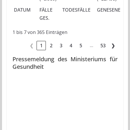
DATUM
FÄLLE
TODESFÄLLE
GENESENE
A
GES.
1 bis 7 von 365 Einträgen
…
❮
1
2
3
4
5
53
❯
Pressemeldung des Ministeriums für
Gesundheit