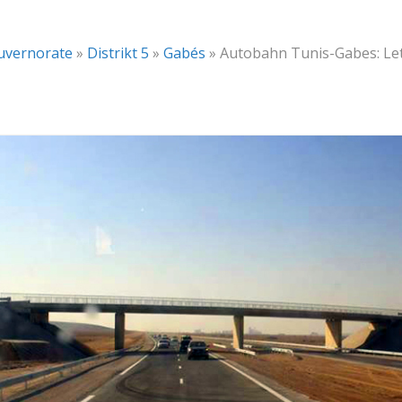
uvernorate
»
Distrikt 5
»
Gabés
»
Autobahn Tunis-Gabes: Letz