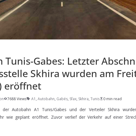
 Tunis-Gabes: Letzter Abschn
stelle Skhira wurden am Freit
 eröffnet
on
7688 Views
A1
,
Autobahn
,
Gabés
,
Sfax
,
Skhira
,
Tunis
0 min read
tt der Autobahn A1 Tunis/Gabes und der Verteiler Skhira wurd
r wie geplant eröffnet. Zuvor verlief der Verkehr auf einer Stre