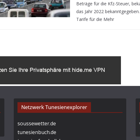
Beträge für die Kfz-Steuer, beka
das Jahr 2022 bekanntgegeben. 
Tarife für die Mehr
Netzwerk Tunesienexplorer
soussewetter.de
tunesienbuch.de