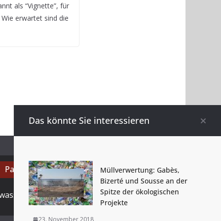
nnt als “Vignette”, für
Wie erwartet sind die
Das könnte Sie interessieren
Partner
Müllverwertung: Gabès,
Bizerté und Sousse an der
Spitze der ökologischen
wassenberg.com.de
Projekte
23. November 2018