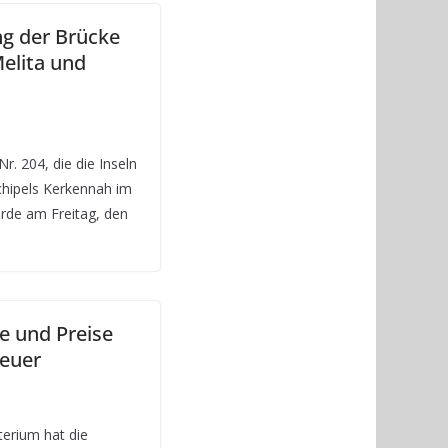
g der Brücke
elita und
r. 204, die die Inseln
chipels Kerkennah im
rde am Freitag, den
e und Preise
teuer
terium hat die