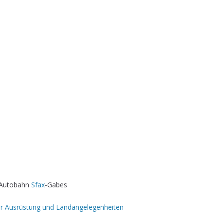
o Autobahn
Sfax
-Gabes
ür Ausrüstung und Landangelegenheiten