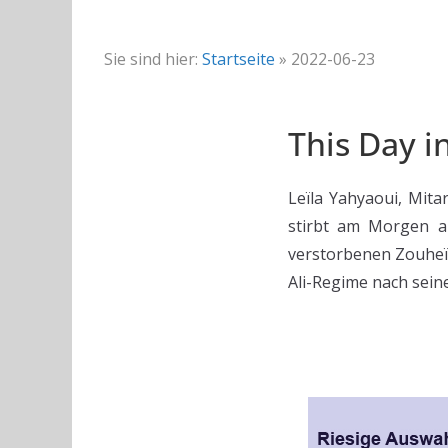
Sie sind hier:
Startseite
»
2022-06-23
This Day i
Leïla Yahyaoui, Mita
stirbt am Morgen a
verstorbenen Zouheïr
Ali-Regime nach sein