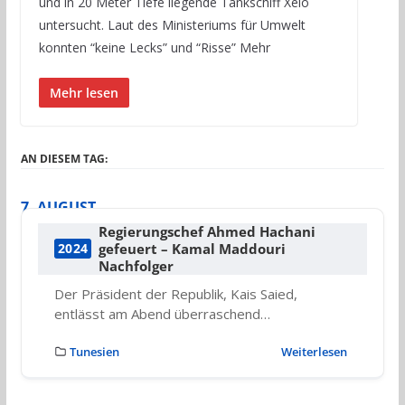
und in 20 Meter Tiefe liegende Tankschiff Xelo
untersucht. Laut des Ministeriums für Umwelt
konnten “keine Lecks” und “Risse” Mehr
Mehr lesen
AN DIESEM TAG:
7. AUGUST
Regierungschef Ahmed Hachani
gefeuert – Kamal Maddouri
2024
Nachfolger
Der Präsident der Republik, Kais Saied,
entlässt am Abend überraschend…
Tunesien
Weiterlesen