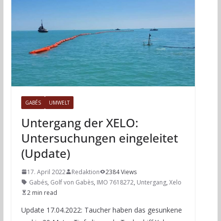
GABÉS
UMWELT
Untergang der XELO:
Untersuchungen eingeleitet
(Update)
17. April 2022
Redaktion
2384 Views
Gabés
,
Golf von Gabès
,
IMO 7618272
,
Untergang
,
Xelo
2 min read
Update 17.04.2022: Taucher haben das gesunkene