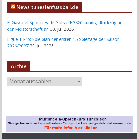
News tunesienfussball.de
El Gawafel Sportives de Gafsa (EGSG) kündigt Rückzug aus
der Meisterschaft an
30. Juli 2026
Ligue 1 Pro: Spielplan der ersten 15 Spieltage der Saison
2026/2027
29. Juli 2026
Archiv
A
r
c
h
i
v