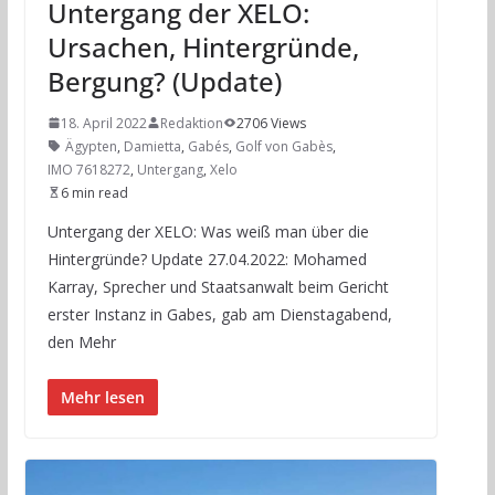
Untergang der XELO:
Ursachen, Hintergründe,
Bergung? (Update)
18. April 2022
Redaktion
2706 Views
Ägypten
,
Damietta
,
Gabés
,
Golf von Gabès
,
IMO 7618272
,
Untergang
,
Xelo
6 min read
Untergang der XELO: Was weiß man über die
Hintergründe? Update 27.04.2022: Mohamed
Karray, Sprecher und Staatsanwalt beim Gericht
erster Instanz in Gabes, gab am Dienstagabend,
den Mehr
Mehr lesen