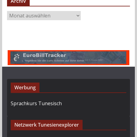
Archiv
A
r
c
h
i
v
Werbung
Sprachkurs Tunesisch
Netzwerk Tunesienexplorer