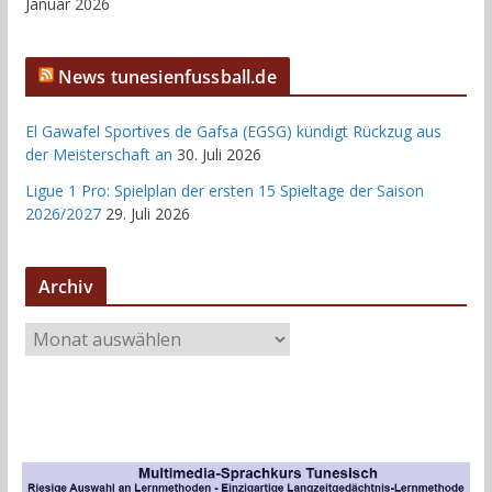
Januar 2026
News tunesienfussball.de
El Gawafel Sportives de Gafsa (EGSG) kündigt Rückzug aus
der Meisterschaft an
30. Juli 2026
Ligue 1 Pro: Spielplan der ersten 15 Spieltage der Saison
2026/2027
29. Juli 2026
Archiv
A
r
c
h
i
v