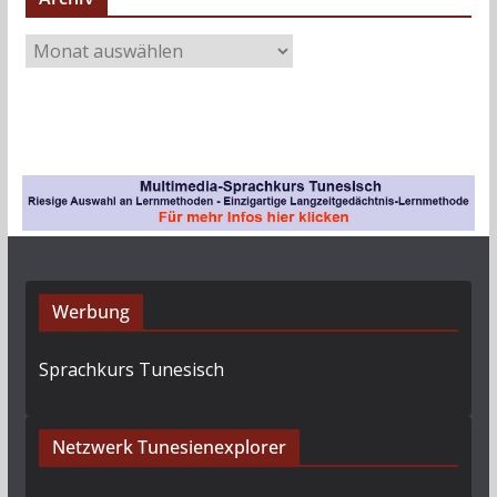
A
r
c
h
i
v
Werbung
Sprachkurs Tunesisch
Netzwerk Tunesienexplorer